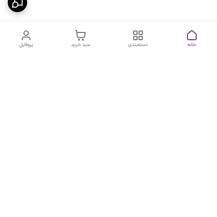
خانه
دسته‌بندی
سبد خرید
پروفایل
دسترسی سریع
سیاست حریم خصوصی
تماس با ما
قوانین و مقررات
شکایات
7 روز هفته، از ساعت 9 الی 20 پاسخگوی شما هستیم
شماره تماس
09193227316