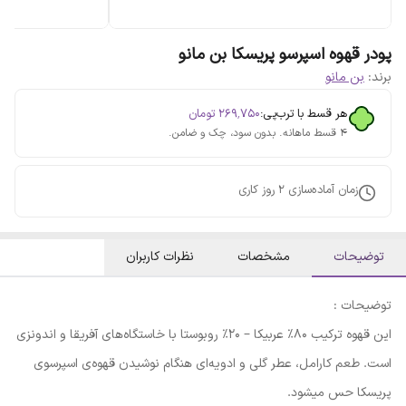
پودر قهوه اسپرسو پریسکا بن مانو
برند:
بن مانو
هر قسط با ترب‌پی:
۲۶۹٬۷۵۰
تومان
۴ قسط ماهانه. بدون سود، چک و ضامن.
زمان آماده‌سازی
2
روز کاری
توضیحات
مشخصات
نظرات کاربران
توضیحات :
این قهوه ترکیب ۸۰% عربیکا – ۲۰% روبوستا با خاستگاه‌های آفریقا و اندونزی
است. طعم کارامل، عطر گلی و ادویه‌ای هنگام نوشیدن قهوه‌ی اسپرسوی
پریسکا حس می‎شود.