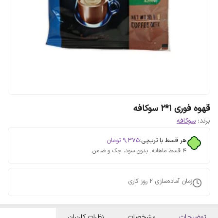
قهوه فوری 1*2 سوکافه
برند:
سوکافه
هر قسط با ترب‌پی:
۹٬۳۷۵
تومان
۴ قسط ماهانه. بدون سود، چک و ضامن.
زمان آماده‌سازی
2
روز کاری
توضیحات
مشخصات
نظرات کاربران