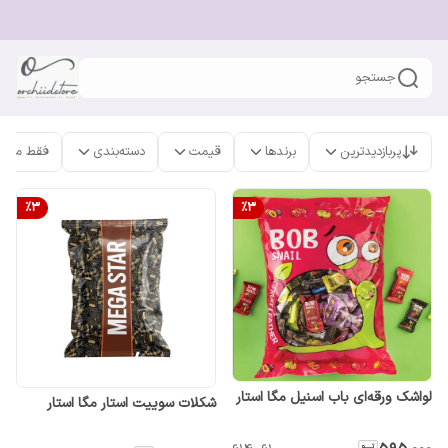
جستجو
پربازدیدترین
برندها
قیمت
دسته‌بندی
فقط محص
%
3
%
3
لواشک ورقه‌ای باب اسنیل مگا استار
شکلات سوییت استار مگا استار