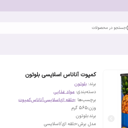
جستجو در محصولات
کمپوت آناناس اسلایسی بلوتون
برند:
بلوتون
دسته‌بندی
:
مواد غذایی
برچسب‌ها :
حلقه ای
اسلایسی
آناناس
کمپوت
وزن
:
565 گرم
برند
:
بلوتون
مدل برش
:
حلقه ای/اسلایسی