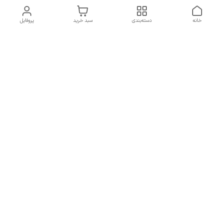
خانه
دسته‌بندی
سبد خرید
پروفایل
دسترسی سریع
سیاست حریم خصوصی
تماس با ما
قوانین و مقررات
شکایات
7 روز هفته، از ساعت 9 الی 20 پاسخگوی شما هستیم
شماره تماس
09193227316
آدرس ایمیل
orchiidstore87@gmail.com