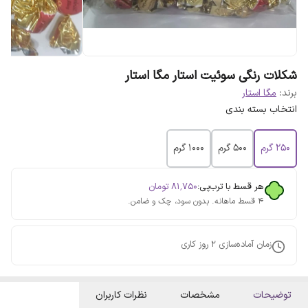
شکلات رنگی سوئیت استار مگا استار
برند:
مگا استار
انتخاب بسته بندی
250 گرم
500 گرم
1000 گرم
هر قسط با ترب‌پی:
۸۱٬۷۵۰
تومان
۴ قسط ماهانه. بدون سود، چک و ضامن.
زمان آماده‌سازی
2
روز کاری
توضیحات
مشخصات
نظرات کاربران