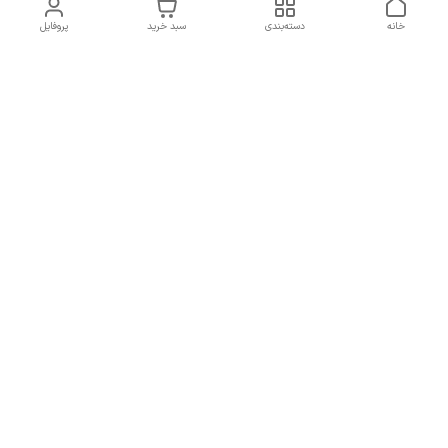
خانه
دسته‌بندی
سبد خرید
پروفایل
دسترسی سریع
سیاست حریم خصوصی
تماس با ما
قوانین و مقررات
شکایات
7 روز هفته، از ساعت 9 الی 20 پاسخگوی شما هستیم
شماره تماس
09193227316
آدرس ایمیل
orchiidstore87@gmail.com