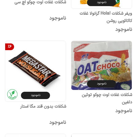
شکلات غلات اوت چوکو اچ سی
ناموجود
ویفر شکلات !Hola گرانولا غلات
ناموجود
کاکائویی روشن
ناموجود
%
6
ناموجود
شکلات غلات اوت چوکو توئین
ناموجود
دلفین
شکلات بدون قند مگا استار
ناموجود
ناموجود