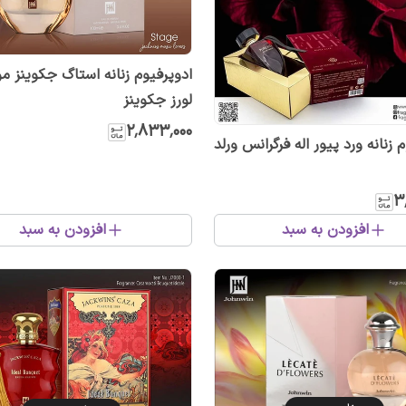
ادوپرفیوم زنانه استاگ جکوینز م
لورز جکوینز
۲٬۸۳۳٬۰۰۰
 زنانه ورد پیور اله فرگرانس ورلد
۳
افزودن به سبد
افزودن به سبد