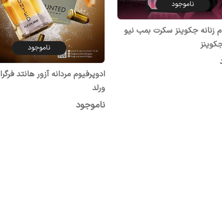
ناموجود
م زنانه جکوینز سکرت بمب نیو
کوینز
ناموجود
ادوپرفیوم مردانه آزور هانتد فرگر
ورلد
ناموجود