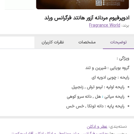
ادوپرفیوم مردانه آزور هانتد فرگرانس ورلد
برند:
Fragrance World
توضیحات
مشخصات
نظرات کاربران
ویژگی :
گروه بویایی : شیرین و تند
رایحه : چوبی ادویه ای
رایحه اولیه : لیمو ترش , زنجبیل
رایحه میانی
:
هل , دانه سرو کوهی
رایحه پایه : دانه تونکا , خس خس
دسته‌بندی
:
عطر و ادکلن
برچسب‌ها :
جانوین
فرگرانس ورلد
روونا
عطر و ادکلن
ادکلن آقایان
جکوینز