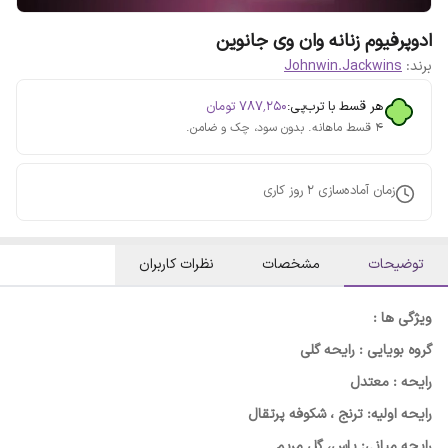
ادوپرفیوم زنانه وان وی جانوین
برند:
Johnwin.Jackwins
هر قسط با ترب‌پی:
۷۸۷٬۲۵۰
تومان
۴ قسط ماهانه. بدون سود، چک و ضامن.
زمان آماده‌سازی
2
روز کاری
توضیحات
مشخصات
نظرات کاربران
ویژگی ها :
گروه بویایی : رایحه گلی
رایحه : معتدل
رایحه اولیه: ترنج ، شکوفه پرتقال
رایحه میانی: یاس، گل مریم