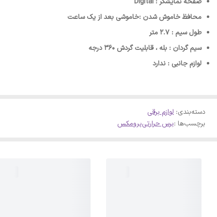
صفحه نمایشگر : Digital
محافظ خاموش شدن :خاموشی بعد از یک ساعت
طول سیم : 2.7 متر
سیم گردان : بله ، قابلیت گردش 360 درجه
لوازم جانبی : ندارد
دسته‌بندی
:
لوازم برقی
برچسب‌ها :
برس حرارتی
پرومکس