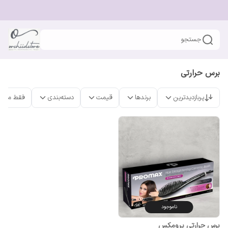
جستجو
برس حرارتی
پربازدیدترین
برندها
قیمت
دسته‌بندی
فقط محص
ناموجود
برس حرارتی پرومکس