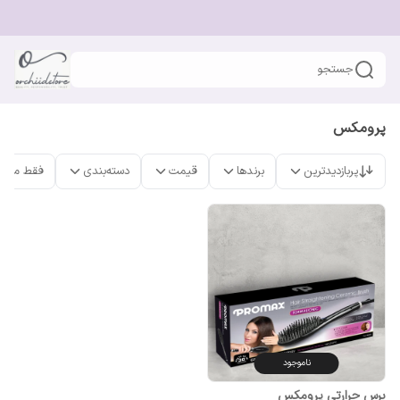
جستجو
پرومکس
پربازدیدترین
برندها
قیمت
دسته‌بندی
فقط محص
ناموجود
برس حرارتی پرومکس