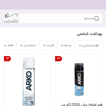
جستجو
بهداشت شخصی
جدیدترین
برندها
قیمت
دسته‌بندی
فقط محصو
%
2
%
2
فوم اصلاح مدل COOL آرکو من