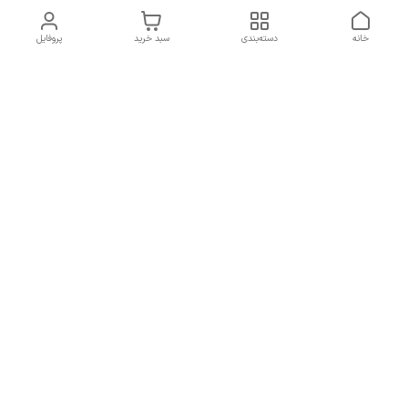
خانه
دسته‌بندی
سبد خرید
پروفایل
دسترسی سریع
سیاست حریم خصوصی
تماس با ما
قوانین و مقررات
شکایات
7 روز هفته، از ساعت 9 الی 20 پاسخگوی شما هستیم
شماره تماس
09193227316
آدرس ایمیل
orchiidstore87@gmail.com