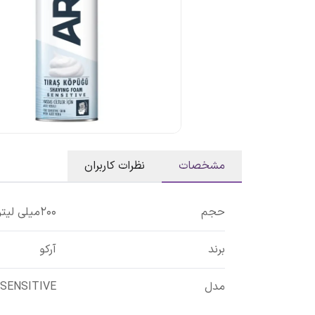
مشخصات
نظرات کاربران
حجم
200میلی لیتر
برند
آرکو
مدل
SENSITIVE