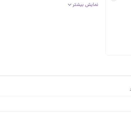
رنگ
:
سفید
نمایش بیشتر
کشور مبدا
:
ترکیه
تاریخ انقضاء
:
2028
اصالت کالا
:
اصلی