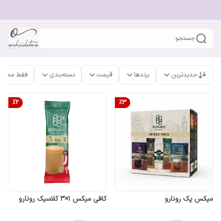
جستجو
جدیدترین
برندها
قیمت
دسته‌بندی
فقط محصو
%
2
%
3
میکس پک رونارو
کافی میکس 1×3 کلاسیک رونارو