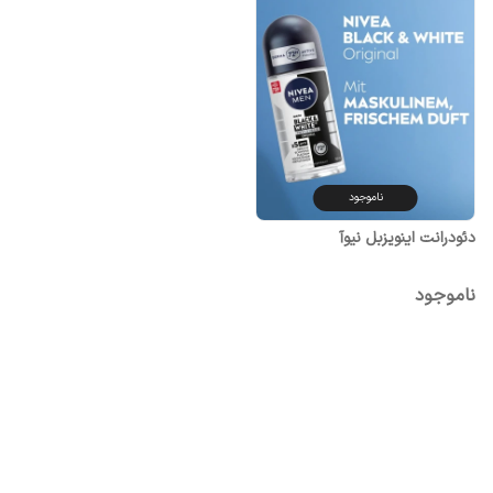
ناموجود
دئودرانت اینویزبل نیوآ
ناموجود