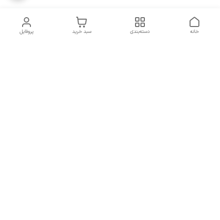
خانه
دسته‌بندی
سبد خرید
پروفایل
دسترسی سریع
سیاست حریم خصوصی
تماس با ما
قوانین و مقررات
شکایات
7 روز هفته، از ساعت 9 الی 20 پاسخگوی شما هستیم
شماره تماس
09193227316
آدرس ایمیل
orchiidstore87@gmail.com