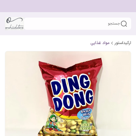
جستجو
ارکیداستور
مواد غذایی