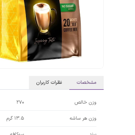
مشخصات
نظرات کاربران
وزن خالص
270
وزن هر ساشه
13.5 گرم
برند
سوکافه