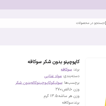
جستجو در محصولات
کاپوچینو بدون شکر سوکافه
برند:
سوکافه
دسته‌بندی
:
مواد غذایی
برچسب‌ها :
سولیکو
کاپوچینو
کاله
بدون شکر
وزن خالص
:
270
وزن هر ساشه
:
13.5 گرم
برند
:
سوکافه