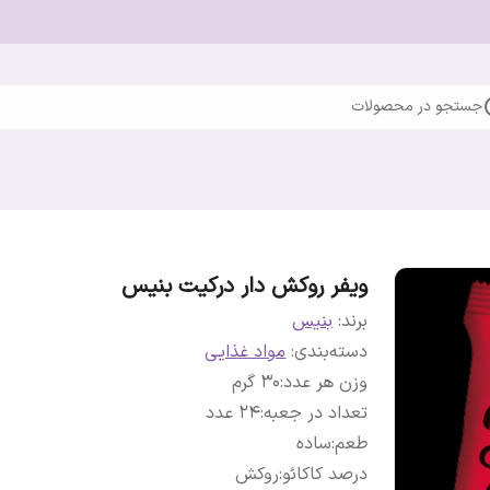
جستجو در محصولات
ویفر روکش دار درکیت بنیس
برند:
بنیس
دسته‌بندی
:
مواد غذایی
وزن هر عدد
:
30 گرم
تعداد در جعبه
:
24 عدد
طعم
:
ساده
درصد کاکائو
:
روکش