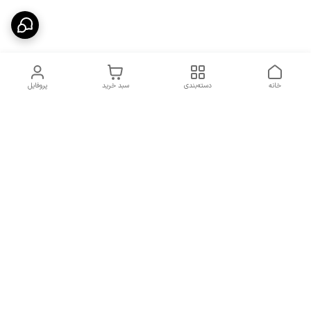
خانه
دسته‌بندی
سبد خرید
پروفایل
دسترسی سریع
سیاست حریم خصوصی
تماس با ما
قوانین و مقررات
شکایات
7 روز هفته، از ساعت 9 الی 20 پاسخگوی شما هستیم