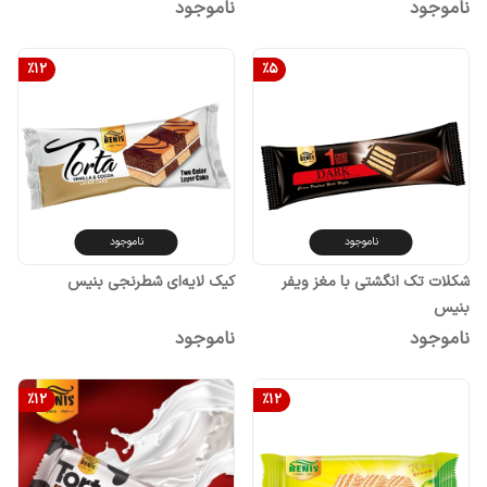
ناموجود
ناموجود
%
12
%
5
ناموجود
ناموجود
شکلات تک انگشتی با مغز ویفر
کیک لایه‌ای شطرنجی بنیس
بنیس
ناموجود
ناموجود
%
12
%
12