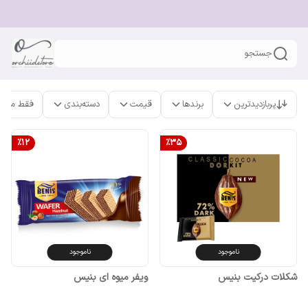
جستجو
پربازدیدترین
برندها
قیمت
دسته‌بندی
فقط محص
%
12
%
35
ناموجود
ناموجود
شکلات درکیت بنیس
ویفر میوه ای بنیس