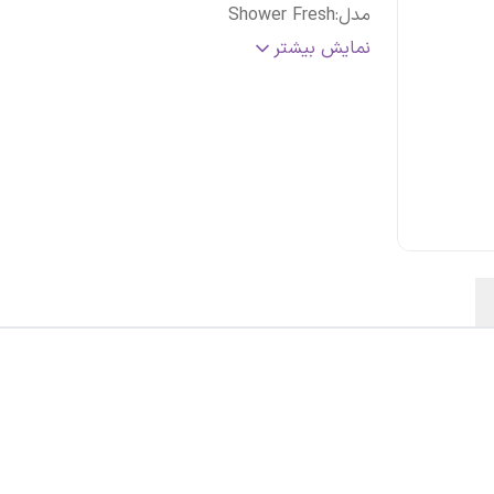
مدل
:
Shower Fresh
سری
:
MotionSense
نمایش بیشتر
ماندگاری
:
48 ساعت
کشور مبدا
:
انگلستان