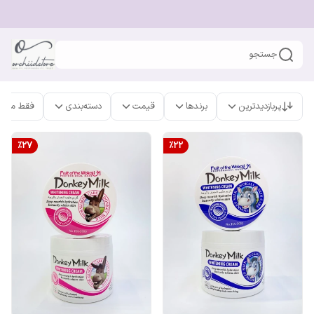
جستجو
پربازدیدترین
برندها
قیمت
دسته‌بندی
فقط محص
%
27
%
22