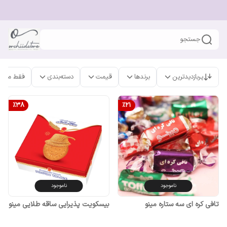
جستجو
پربازدیدترین
برندها
قیمت
دسته‌بندی
فقط محص
%
38
%
21
ناموجود
ناموجود
تافی کره ای سه ستاره مینو
بیسکویت پذیرایی ساقه طلایی مینو