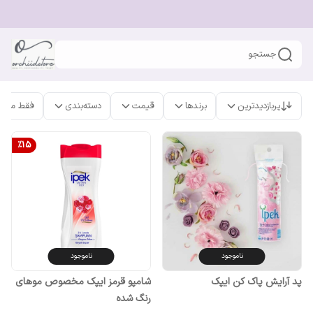
جستجو
پربازدیدترین
برندها
قیمت
دسته‌بندی
فقط محص
%
15
ناموجود
ناموجود
پد آرایش پاک کن ایپک
شامپو قرمز ایپک مخصوص موهای
رنگ شده