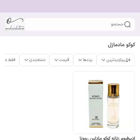
جستجو
کوکو مادمازل
پربازدیدترین
برندها
قیمت
دسته‌بندی
فقط محص
ادپرفیوم زنانه کوکو مادلین روونا