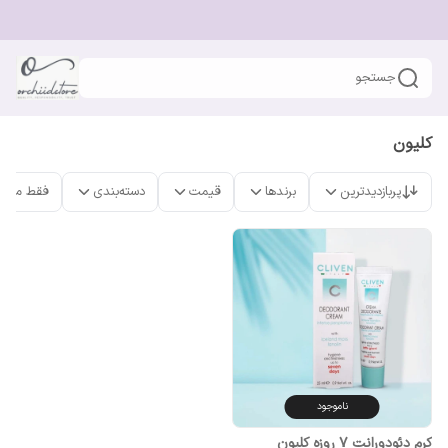
جستجو
کلیون
پربازدیدترین
برندها
قیمت
دسته‌بندی
فقط محص
ناموجود
کرم دئودورانت 7 روزه کلیون