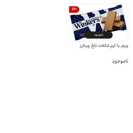
%
21
ناموجود
ویفر با کرم شکلات تلخ وینکرز
ناموجود