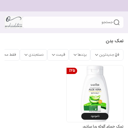
جستجو
نمک بدن
جدیدترین
برندها
قیمت
دسته‌بندی
فقط محصو
%
25
ناموجود
نمک حمام آلوئه ورا سادور