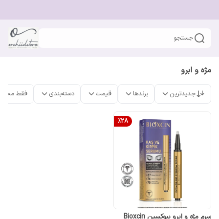
جستجو
مژه و ابرو
جدیدترین
برندها
قیمت
دسته‌بندی
فقط محصو
%
28
سرم مژه و ابرو بیوکسین Bioxcin