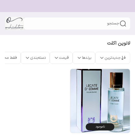
جستجو
لانوین اکلت
جدیدترین
برندها
قیمت
دسته‌بندی
فقط محصو
ناموجود