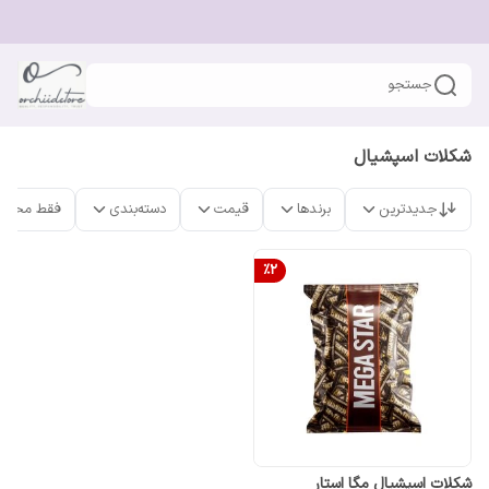
جستجو
شکلات اسپشیال
جدیدترین
برندها
قیمت
دسته‌بندی
فقط محصو
%
2
شکلات اسپشیال مگا استار