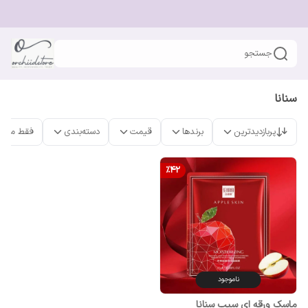
جستجو
سنانا
پربازدیدترین
برندها
قیمت
دسته‌بندی
فقط محص
%
42
ناموجود
ماسک ورقه ای سیب سنانا