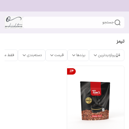
جستجو
تیمز
پربازدیدترین
برندها
قیمت
دسته‌بندی
فقط محص
%
4