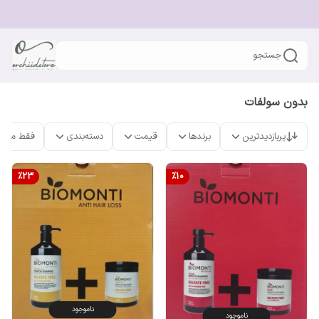
جستجو
بدون سولفات
پربازدیدترین
برندها
قیمت
دسته‌بندی
فقط محص
%
23
%
10
ناموجود
ناموجود