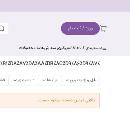
ورود / ثبت نام
دسته‌بندی کالاها
خانه
پیگیری سفارش
همه محصولات
%DA%A9%D8%B1%D8%A7%D8%AA%DB%8C%D9%86%D9%87
پربازدیدترین
برندها
دسته‌بندی
فقط
کالایی در این صفحه موجود نیست