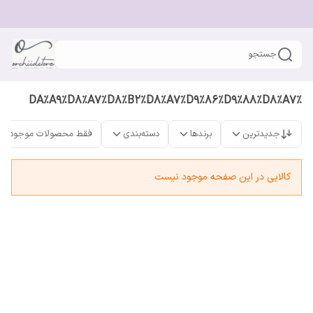
جستجو
%DA%A9%D8%A7%D8%B2%D8%A7%D9%86%D9%88%D8%A7
جدیدترین
برندها
دسته‌بندی
فقط محصولات موجود
کالایی در این صفحه موجود نیست