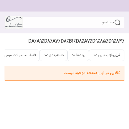
جستجو
%DA%A9%D8%A7%D8%B1%D8%A7%D9%85%D9%84
پربازدیدترین
برندها
دسته‌بندی
فقط محصولات موجود
کالایی در این صفحه موجود نیست