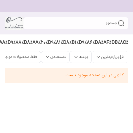
جستجو
%D8%AA%D9%88%D8%AA%20%D9%81%D8%B1%D9%86%DA%AF%DB%8C
پربازدیدترین
برندها
دسته‌بندی
فقط محصولات موجود
کالایی در این صفحه موجود نیست