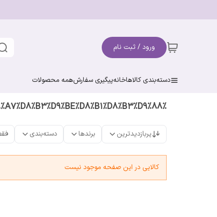
ورود / ثبت نام
دسته‌بندی کالاها
خانه
پیگیری سفارش
همه محصولات
%D8%A7%D8%B3%D9%BE%D8%B1%D8%B3%D9%88
پربازدیدترین
برندها
دسته‌بندی
فقط
کالایی در این صفحه موجود نیست