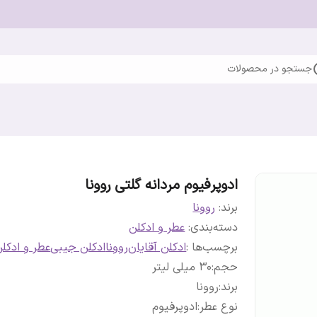
جستجو در محصولات
ادوپرفیوم مردانه گلتی روونا
برند:
روونا
دسته‌بندی
:
عطر و ادکلن
برچسب‌ها :
ادکلن آقایان
روونا
ادکلن جیبی
عطر و ادکل
حجم
:
30 میلی لیتر
برند
:
روونا
نوع عطر
:
ادوپرفیوم