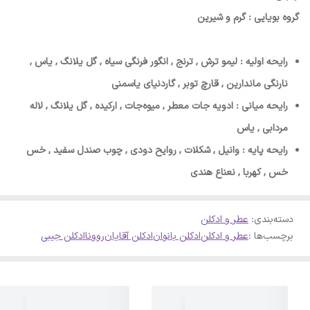
گروه بویایی : گرم و شیرین
رایحه اولیه : لیمو ترش , ترنج , انگور فرنگی سیاه , گل یلانگ , یاس ,
نارنگی ماندارین , قارچ توبر , گاردنیای یاسمنی
رایحه میانی : ادویه جات معطر , میوه‌جات , ارکیده , گل یلانگ , لاله
مردابی , یاس
رایحه پایه : وانیل , شکلات , روایح دودی , چوب صندل سفید , خس
خس , کهربا , نعناع هندی
دسته‌بندی
:
عطر و ادکلن
برچسب‌ها :
عطر و ادکلن
ادکلن بانوان
ادکلن آقایان
روونا
ادکلن جیبی