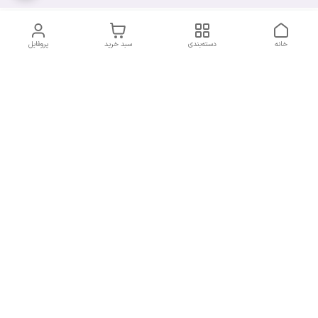
خانه
دسته‌بندی
سبد خرید
پروفایل
دسترسی سریع
سیاست حریم خصوصی
تماس با ما
قوانین و مقررات
شکایات
7 روز هفته، از ساعت 9 الی 20 پاسخگوی شما هستیم
شماره تماس
09193227316
آدرس ایمیل
orchiidstore87@gmail.com