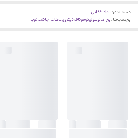
دسته‌بندی
:
مواد غذایی
برچسب‌ها :
بن مانو
سولیکو
سوکافه
دیترویت
هات چاکلت
کوپا