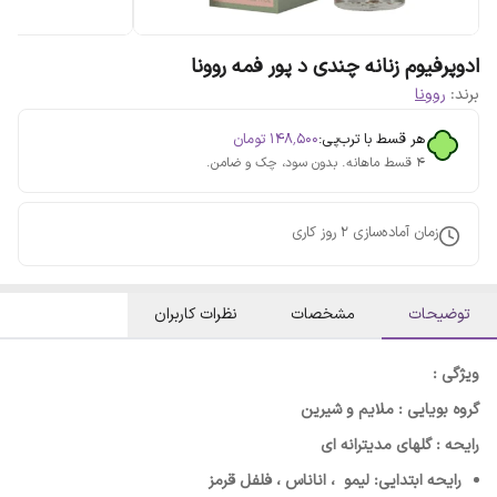
ادوپرفیوم زنانه چندی د پور فمه روونا
برند:
روونا
هر قسط با ترب‌پی:
۱۴۸٬۵۰۰
تومان
۴ قسط ماهانه. بدون سود، چک و ضامن.
زمان آماده‌سازی
2
روز کاری
توضیحات
مشخصات
نظرات کاربران
ویژگی :
گروه بویایی : ملایم و شیرین
رایحه : گلهای مدیترانه ای
رایحه ابتدایی: لیمو ، اناناس ، فلفل قرمز