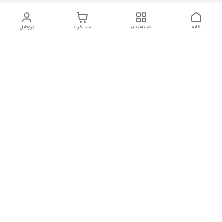
خانه
دسته‌بندی
سبد خرید
پروفایل
دسترسی سریع
سیاست حریم خصوصی
تماس با ما
قوانین و مقررات
شکایات
7 روز هفته، از ساعت 9 الی 20 پاسخگوی شما هستیم
شماره تماس
09193227316
آدرس ایمیل
orchiidstore87@gmail.com