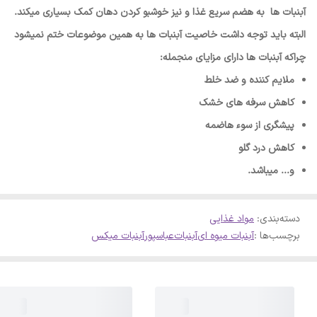
آبنبات ها به هضم سریع غذا و نیز خوشبو کردن دهان کمک بسیاری می­کند.
البته باید توجه داشت خاصیت آبنبات­ ها به همین موضوعات ختم نمی­شود
چراکه آبنبات­ ها دارای مزایای منجمله:
ملایم کننده و ضد خلط
کاهش سرفه­ های خشک
پیشگری از سوء هاضمه
کاهش درد گلو
و... می­باشد.
دسته‌بندی
:
مواد غذایی
برچسب‌ها :
آبنبات میوه ای
آبنبات
عباسپور
آبنبات میکس