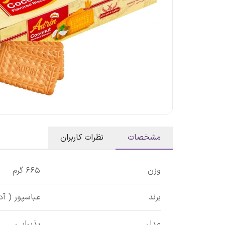
مشخصات
نظرات کاربران
وزن
665 گرم
برند
عباسپور ( آد
مدل
پذیرایی