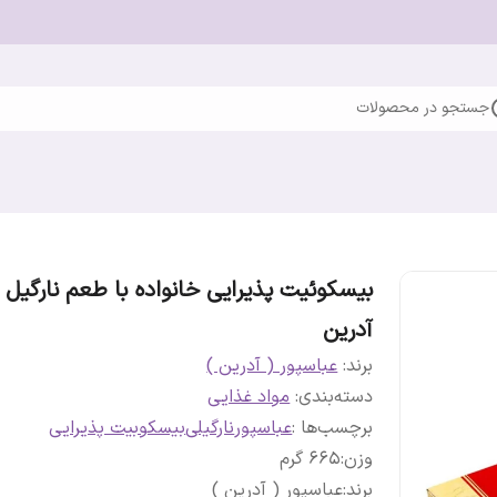
جستجو در محصولات
بیسکوئیت پذیرایی خانواده با طعم نارگیل
آدرین
برند:
عباسپور ( آدرین )
دسته‌بندی
:
مواد غذایی
برچسب‌ها :
عباسپور
نارگیلی
بیسکوبیت پذیرایی
وزن
:
665 گرم
برند
:
عباسپور ( آدرین )