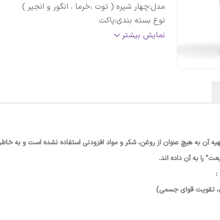
مدل
:
چهار شیره ( توت ،خرما ، انگور و انجیر )
نوع بسته‌ بندی
:
پاکت
مغز خوراکی
:
گردو یا پسته
نمایش بیشتر
تاریخ انقضاء
:
1404/10
شماره پروانه بهداشتی
:
50/1503-1
ه آن به هیچ عنوان از روغن، شکر و مواد افزودنی استفاده نشده است و به خاطر م
 را به آن داده اند.
:
ان، تقویت قوای جسمی)