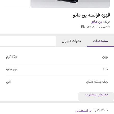
قهوه فرانسه بن مانو
برند:
بن مانو
شناسه کالا
BN:01401
مشخصات
نظرات کاربران
وزن
250 گرم
برند
بن مانو
رنگ بسته بندی
آبی
نمایش بیشتر
دسته‌بندی
:
مواد غذایی