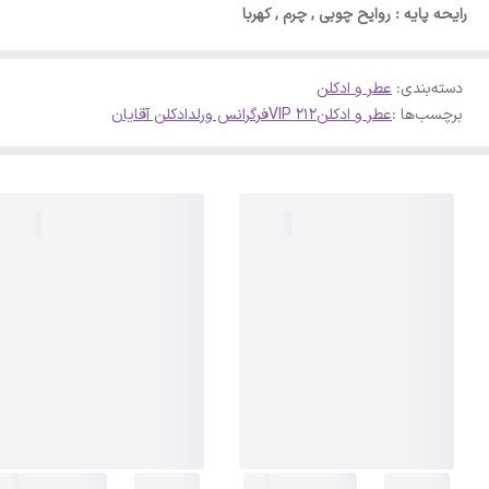
رایحه پایه : روایح چوبی , چرم , کهربا
دسته‌بندی
:
عطر و ادکلن
برچسب‌ها :
عطر و ادکلن
212 VIP
فرگرانس ورلد
ادکلن آقایان