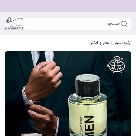
جستجو
ارکیداستور
عطر و ادکلن